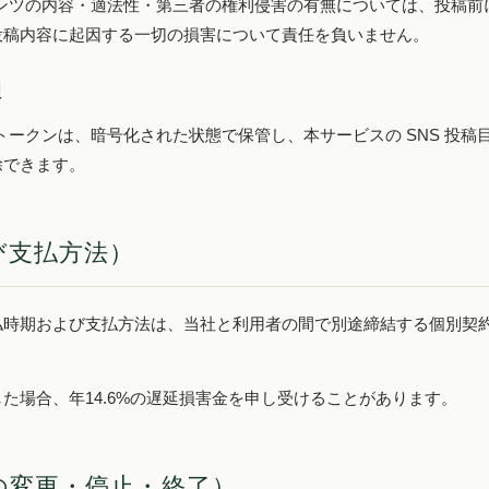
テンツの内容・適法性・第三者の権利侵害の有無については、投稿
投稿内容に起因する一切の損害について責任を負いません。
理
ストークンは、暗号化された状態で保管し、本サービスの SNS 投
除できます。
び支払方法）
払時期および支払方法は、当社と利用者の間で別途締結する個別契
。
た場合、年14.6%の遅延損害金を申し受けることがあります。
の変更・停止・終了）