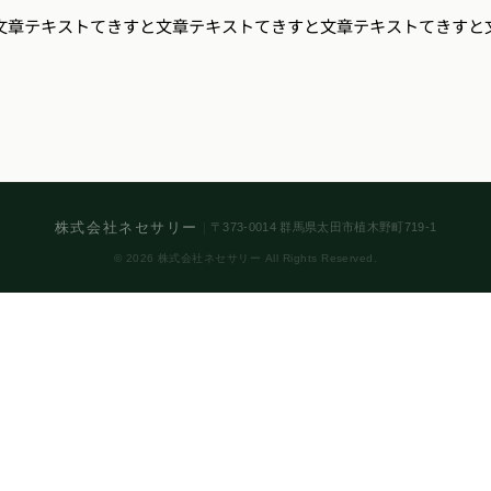
い文章テキストてきすと文章テキストてきすと文章テキストてきすと
株式会社ネセサリー
｜
〒373-0014 群馬県太田市植木野町719-1
© 2026 株式会社ネセサリー All Rights Reserved.