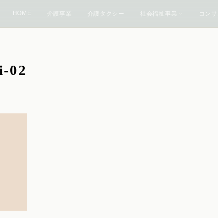
HOME
介護事業
介護タクシー
社会福祉事業
コンサ
i-02