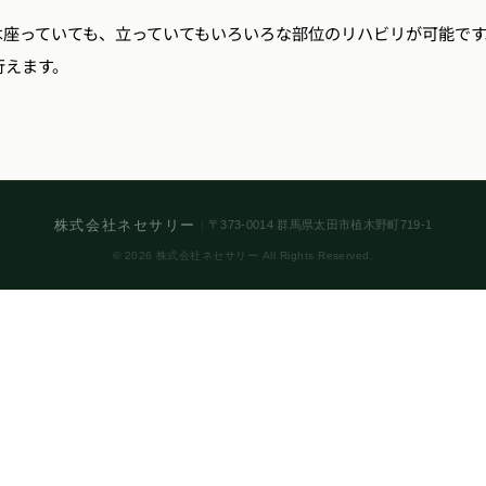
は座っていても、立っていてもいろいろな部位のリハビリが可能で
行えます。
株式会社ネセサリー
｜
〒373-0014 群馬県太田市植木野町719-1
© 2026 株式会社ネセサリー All Rights Reserved.