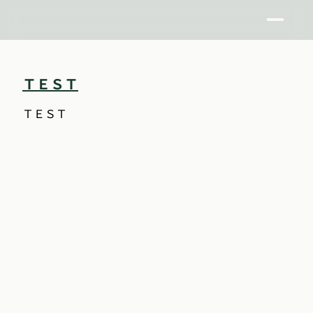
ＴＥＳＴ
ＴＥＳＴ